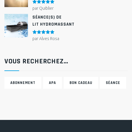
Note
5
sur
par Quiblier
5
SÉANCE(S) DE
LIT HYDROMASSANT
Note
5
sur
par Alves Rosa
5
VOUS RECHERCHEZ…
ABONNEMENT
APA
BON CADEAU
SÉANCE