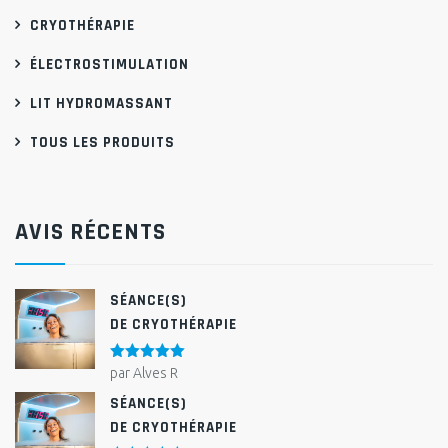
CRYOTHÉRAPIE
ÉLECTROSTIMULATION
LIT HYDROMASSANT
TOUS LES PRODUITS
AVIS RÉCENTS
SÉANCE(S)
DE CRYOTHÉRAPIE
Note
5
sur
par Alves R
5
SÉANCE(S)
DE CRYOTHÉRAPIE