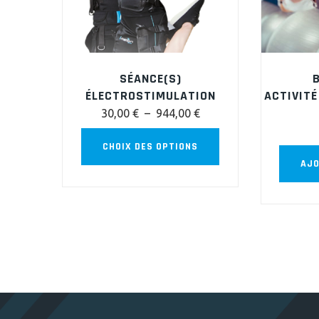
page
du
produit
SÉANCE(S)
ÉLECTROSTIMULATION
ACTIVITÉ
Plage
30,00
€
–
944,00
€
de
Ce
CHOIX DES OPTIONS
prix :
produit
AJO
30,00 €
a
à
plusieurs
944,00 €
variations.
Les
options
peuvent
être
choisies
sur