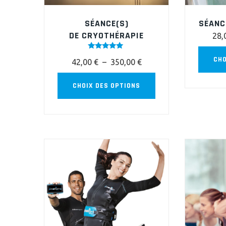
SÉANCE(S)
SÉANC
DE CRYOTHÉRAPIE
28,
Note
CHO
Plage
42,00
€
–
350,00
€
5.00
sur 5
de
Ce
CHOIX DES OPTIONS
prix :
produit
42,00 €
a
à
plusieurs
350,00 €
variations.
Les
options
peuvent
être
choisies
sur
la