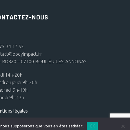
e
ONTACTEZ-NOUS
uit
75 34 17 55
ntact@bodyimpact.fr
5 RD820 – 07100 BOULIEU-LÈS-ANNONAY
di 14h-20h
di au jeudi 9h-20h
dredi 9h-19h
medi 9h-13h
tions légales
e, nous supposerons que vous en êtes satisfait.
OK