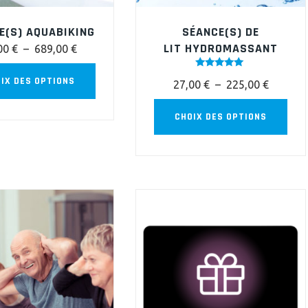
E(S) AQUABIKING
SÉANCE(S) DE
LIT HYDROMASSANT
Plage
00
€
–
689,00
€
de
Ce
Note
IX DES OPTIONS
prix :
Plage
27,00
€
–
225,00
€
5.00
produit
sur 5
28,00 €
de
a
Ce
CHOIX DES OPTIONS
à
prix :
plusieurs
prod
689,00 €
27,00 €
variations.
a
à
Les
plus
225,00 
options
vari
peuvent
Les
être
opti
choisies
peu
sur
êtr
la
choi
page
sur
du
la