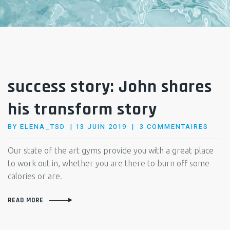
success story: John shares
his transform story
POSTED
SUR
BY
ELENA_TSD
13 JUIN 2019
3 COMMENTAIRES
ON
SUCC
STOR
Our state of the art gyms provide you with a great place
JOHN
to work out in, whether you are there to burn off some
SHAR
calories or are.
HIS
TRAN
READ MORE
STOR