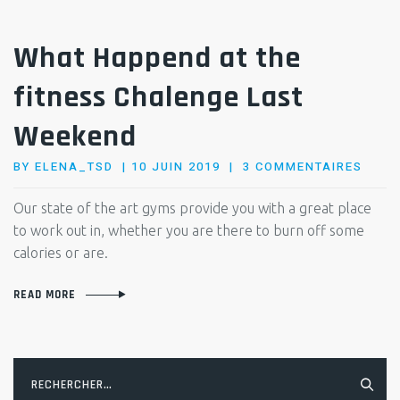
What Happend at the
fitness Chalenge Last
Weekend
POSTED
SUR
BY
ELENA_TSD
10 JUIN 2019
3 COMMENTAIRES
ON
WHAT
HAPP
Our state of the art gyms provide you with a great place
AT
to work out in, whether you are there to burn off some
THE
calories or are.
FITN
CHAL
READ MORE
LAST
WEEK
Rechercher :